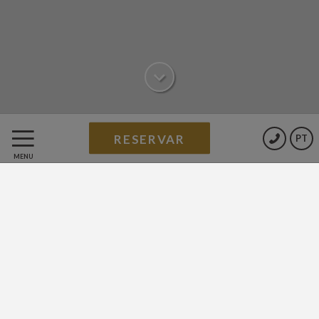
RESERVAR
PT
Bem-vindo ao nosso
MENU
Wellness Center
Aqui poderá viver uma experiência relaxante e
tonificante com hidromassagem, sauna e banho
turco. Também contamos com uma cuidadosa
seleção de massagens, tratamentos e rituais para
mimá-lo.