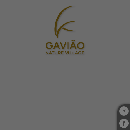
Wellness Center de Gavião Nature Village em Gavião. Site Oficial.