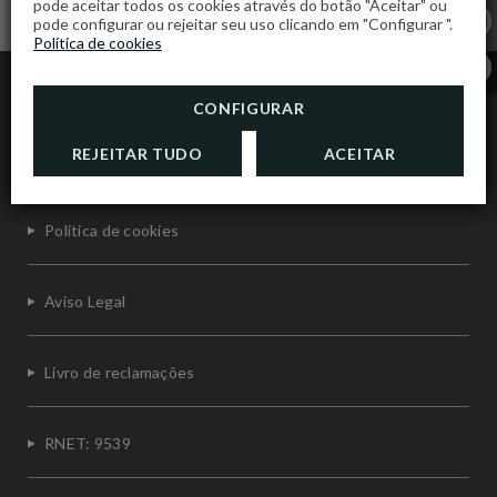
pode aceitar todos os cookies através do botão "Aceitar" ou
pode configurar ou rejeitar seu uso clicando em "Configurar ".
Política de cookies
Gavião Nature Village
CONFIGURAR
REJEITAR TUDO
ACEITAR
Proteção de Dados
Política de cookies
Aviso Legal
Livro de reclamações
RNET: 9539