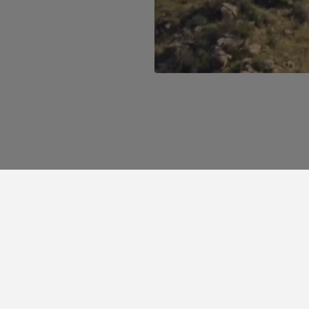
Núcleo de Mantas e
Tapeçarias de Belver